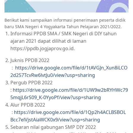
Berikut kami sampaikan informasi penerimaan peserta didik
baru SMA Negeri 4 Yogyakarta Tahun Pelajaran 2021/2022.
Informasi PPDB SMA / SMK Negeri di DIY tahun
ajaran 2021 dapat dilihat di laman
https://ppdb.jogjaprov.go.id.
Juknis PPDB 2022
:
https://drive.google.com/file/d/1tAVGJn_Xun8iLCO
2d257TcvRw6lvtJu0/view?usp=sharing
Pergub PPDB 2022
:
https://drive.google.com/file/d/1UW9w2bRYHWc79
5mqjL6rS09_K-0YyoPf/view?usp=sharing
Alur PPDB 2022
:
https://drive.google.com/file/d/1Qp2h4ACLBSBOL
Bcc7elVjstAiaWCK0x9/view?usp=sharing
Sebaran nilai gabungan SMP DIY 2022