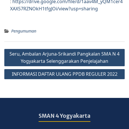
:
https://drive.google.com/file/d/1aav4M_yQM1cer4
XAX57RZNOkH1tfgJOi/view?usp=sharing
Pengumuman
Seru, Ambalan Arjuna-Srikandi Pangkalan SMA N 4
Yogyakarta Selenggarakan Penjelajahan
INFORMASI DAFTAR ULANG PPDB REGULER 2022
SMAN 4 Yogyakarta