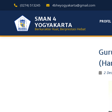
(0274) 513245
4bheyogyakarta@gmail.com
SMAN 4
PROFIL
YOGYAKARTA
Berkarakter Kuat, Berprestasi Hebat
Gur
(Ha
2 De