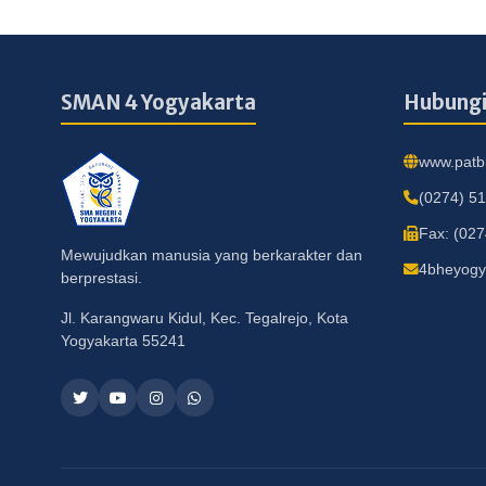
SMAN 4 Yogyakarta
Hubungi
www.patbh
(0274) 5
Fax: (02
Mewujudkan manusia yang berkarakter dan
4bheyogy
berprestasi.
Jl. Karangwaru Kidul, Kec. Tegalrejo, Kota
Yogyakarta 55241