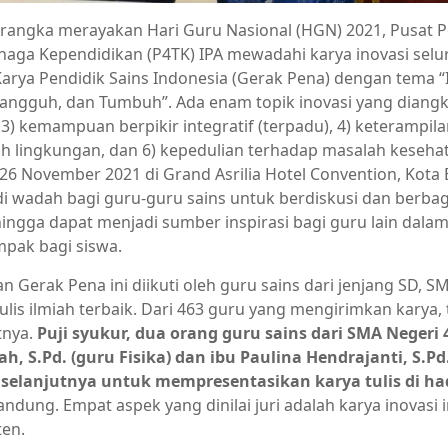
rangka merayakan Hari Guru Nasional (HGN) 2021, Pusat
naga Kependidikan (P4TK) IPA mewadahi karya inovasi selu
Karya Pendidik Sains Indonesia (Gerak Pena) dengan tema “
tangguh, dan Tumbuh”. Ada enam topik inovasi yang diangkat 
 3) kemampuan berpikir integratif (terpadu), 4) keterampila
h lingkungan, dan 6) kepedulian terhadap masalah kesehata
. 26 November 2021 di Grand Asrilia Hotel Convention, Kota
i wadah bagi guru-guru sains untuk berdiskusi dan berba
hingga dapat menjadi sumber inspirasi bagi guru lain dal
pak bagi siswa.
an Gerak Pena ini diikuti oleh guru sains dari jenjang SD,
tulis ilmiah terbaik. Dari 463 guru yang mengirimkan karya,
tnya.
Puji syukur, dua orang guru sains dari SMA Negeri
h, S.Pd. (guru Fisika) dan ibu Paulina Hendrajanti, S.Pd
selanjutnya untuk mempresentasikan karya tulis di ha
ndung. Empat aspek yang dinilai juri adalah karya inovasi in
ten.