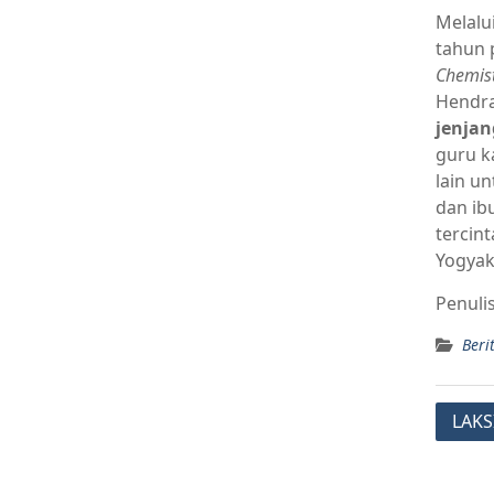
Melalu
tahun 
Chemist
Hendra
jenjan
guru k
lain u
dan ib
tercin
Yogyak
Penulis
Beri
LAKS