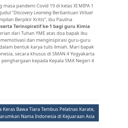
g masa pandemi Covid 19 di kelas XI MIPA 1
judul “
Discovery Learning
Berbantuan
Virtual
lan Berpikir Kritis”, ibu Paulina
serta Terinspiratif ke-1 bagi guru Kimia
erian dari Tuhan YME atas doa bapak ibu
t memotivasi dan menginspirasi guru-guru
lam bentuk karya tulis ilmiah. Mari bapak
donesia, secara khusus di SMAN 4 Yogyakarta
gam penghargaan kepada Kepala SMA Negeri 4
a Keras Bawa Tiara Tembus Pelatnas Karate,
Harumkan Nama Indonesia di Kejuaraan Asia