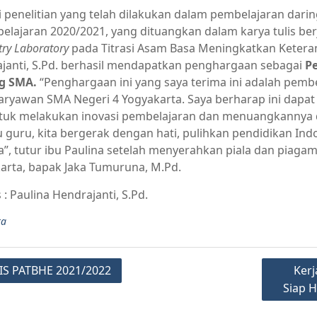
i penelitian yang telah dilakukan dalam pembelajaran darin
pelajaran 2020/2021, yang dituangkan dalam karya tulis ber
ry Laboratory
pada Titrasi Asam Basa Meningkatkan Keterampi
janti, S.Pd. berhasil mendapatkan penghargaan sebagai
Pe
g SMA.
“Penghargaan ini yang saya terima ini adalah pemb
aryawan SMA Negeri 4 Yogyakarta. Saya berharap ini dapa
ntuk melakukan inovasi pembelajaran dan menuangkannya da
u guru, kita bergerak dengan hati, pulihkan pendidikan In
ta”, tutur ibu Paulina setelah menyerahkan piala dan pia
arta, bapak Jaka Tumuruna, M.Pd.
 : Paulina Hendrajanti, S.Pd.
ta
IS PATBHE 2021/2022
Kerj
Siap 