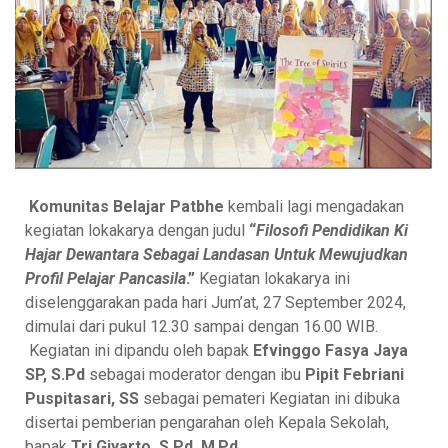
Komunitas Belajar Patbhe
kembali lagi mengadakan
kegiatan lokakarya dengan judul
“
Filosofi Pendidikan Ki
Hajar Dewantara Sebagai Landasan Untuk Mewujudkan
Profil Pelajar Pancasila
.”
Kegiatan lokakarya ini
diselenggarakan pada hari Jum’at, 27 September 2024,
dimulai dari pukul 12.30 sampai dengan 16.00 WIB.
Kegiatan ini dipandu oleh bapak
Efvinggo Fasya Jaya
SP, S.Pd
sebagai moderator dengan ibu
Pipit Febriani
Puspitasari, SS
sebagai pemateri Kegiatan ini dibuka
disertai pemberian pengarahan oleh Kepala Sekolah,
bapak
Tri Giyarto, S.Pd, M
.
Pd.