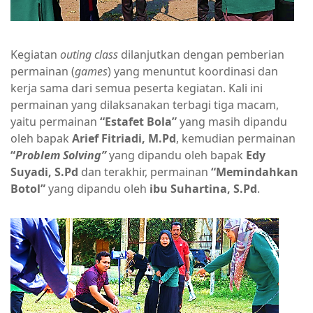
Kegiatan
o
uting
c
lass
dilanjutkan dengan pemberian
permainan (
games
) yang menuntut koordinasi dan
kerja sama dari semua peserta kegiatan. Kali ini
permainan yang dilaksanakan terbagi tiga macam,
yaitu permainan
“E
stafet
B
ola
”
yang masih dipandu
oleh bapak
Arief Fitriadi, M.Pd
, kemudian permainan
“
P
roblem
S
olving
”
yang dipandu oleh bapak
Edy
Suyadi, S.Pd
dan terakhir, permainan
“M
emindahkan
B
otol
”
yang dipandu oleh
ibu Suhartina, S.Pd
.