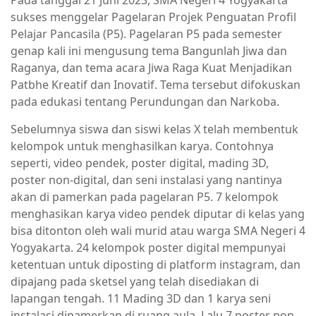
Pada tanggal 21 Juni 2023, SMA Negeri 4 Yogyakarta
sukses menggelar Pagelaran Projek Penguatan Profil
Pelajar Pancasila (P5). Pagelaran P5 pada semester
genap kali ini mengusung tema Bangunlah Jiwa dan
Raganya, dan tema acara Jiwa Raga Kuat Menjadikan
Patbhe Kreatif dan Inovatif. Tema tersebut difokuskan
pada edukasi tentang Perundungan dan Narkoba.
Sebelumnya siswa dan siswi kelas X telah membentuk
kelompok untuk menghasilkan karya. Contohnya
seperti, video pendek, poster digital, mading 3D,
poster non-digital, dan seni instalasi yang nantinya
akan di pamerkan pada pagelaran P5. 7 kelompok
menghasikan karya video pendek diputar di kelas yang
bisa ditonton oleh wali murid atau warga SMA Negeri 4
Yogyakarta. 24 kelompok poster digital mempunyai
ketentuan untuk diposting di platform instagram, dan
dipajang pada sketsel yang telah disediakan di
lapangan tengah. 11 Mading 3D dan 1 karya seni
instalasi dipamerkan di ruang aula. Lalu 7 poster non-