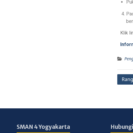
Puk
Pad
ber
Klik l
Infor
Pen
Rang
SMAN 4 Yogyakarta
Hubungi