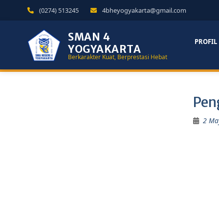
(0274) 513245
4bheyogyakarta@gmail.com
SMAN 4
PROFIL
YOGYAKARTA
Berkarakter Kuat, Berprestasi Hebat
Pen
2 Ma