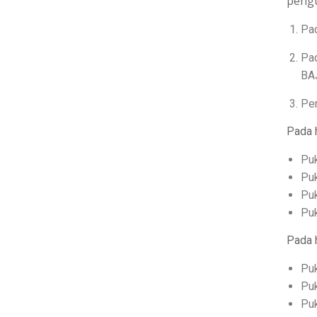
pengu
Pad
Pa
BA
Pen
Pada h
Puk
Puk
Puk
Puk
Pada 
Puk
Puk
Puk