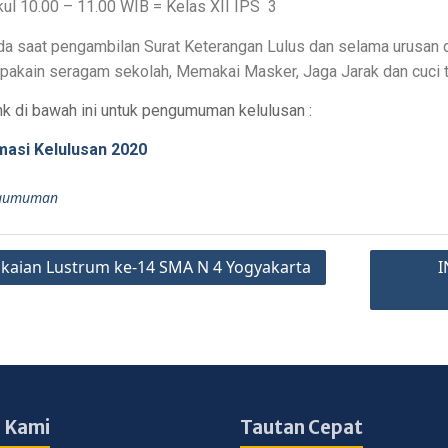
ul 10.00 – 11.00 WIB = Kelas XII IPS 3
a saat pengambilan Surat Keterangan Lulus dan selama urusan 
pakain seragam sekolah, Memakai Masker, Jaga Jarak dan cuci 
ink di bawah ini untuk pengumuman kelulusan :
masi Kelulusan 2020
gumuman
kaian Lustrum ke-14 SMA N 4 Yogyakarta
I
 Kami
Tautan Cepat