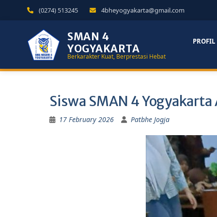
(0274) 513245
4bheyogyakarta@gmail.com
SMAN 4
PROFIL
YOGYAKARTA
Berkarakter Kuat, Berprestasi Hebat
Siswa SMAN 4 Yogyakarta As
17 February 2026
Patbhe Jogja