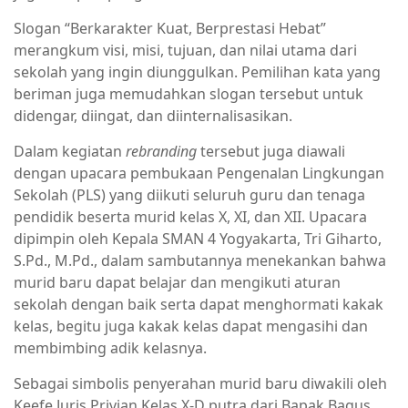
Slogan “Berkarakter Kuat, Berprestasi Hebat”
merangkum visi, misi, tujuan, dan nilai utama dari
sekolah yang ingin diunggulkan. Pemilihan kata yang
beriman juga memudahkan slogan tersebut untuk
didengar, diingat, dan diinternalisasikan.
Dalam kegiatan
rebranding
tersebut juga diawali
dengan upacara pembukaan Pengenalan Lingkungan
Sekolah (PLS) yang diikuti seluruh guru dan tenaga
pendidik beserta murid kelas X, XI, dan XII. Upacara
dipimpin oleh Kepala SMAN 4 Yogyakarta, Tri Giharto,
S.Pd., M.Pd., dalam sambutannya menekankan bahwa
murid baru dapat belajar dan mengikuti aturan
sekolah dengan baik serta dapat menghormati kakak
kelas, begitu juga kakak kelas dapat mengasihi dan
membimbing adik kelasnya.
Sebagai simbolis penyerahan murid baru diwakili oleh
Keefe Juris Privian Kelas X-D putra dari Bapak Bagus